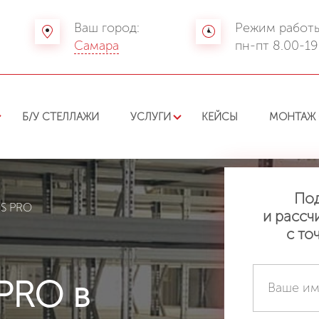
Ваш город:
Режим работы
Самара
пн-пт 8.00-19
Б/У СТЕЛЛАЖИ
УСЛУГИ
КЕЙСЫ
МОНТАЖ 
По
MS PRO
и рассч
с то
PRO в