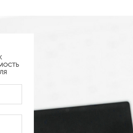
обнее
Подробнее
ж
мость
ля